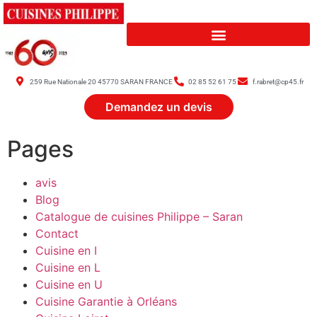
259 Rue Nationale 20 45770 SARAN FRANCE
02 85 52 61 75
f.rabret@cp45.fr
Demandez un devis
Pages
avis
Blog
Catalogue de cuisines Philippe – Saran
Contact
Cuisine en I
Cuisine en L
Cuisine en U
Cuisine Garantie à Orléans