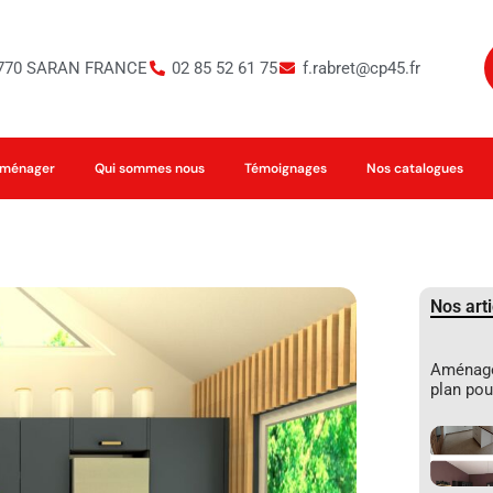
45770 SARAN FRANCE
02 85 52 61 75
f.rabret@cp45.fr
oménager
Qui sommes nous
Témoignages
Nos catalogues
Nos arti
Aménagem
plan pou